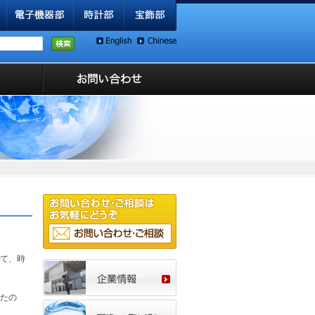
て、時
たの