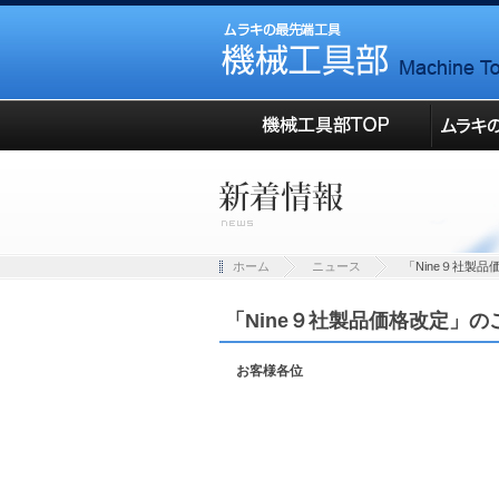
ホーム
ニュース
「Nine９社製
「Nine９社製品価格改定」の
お客様各位