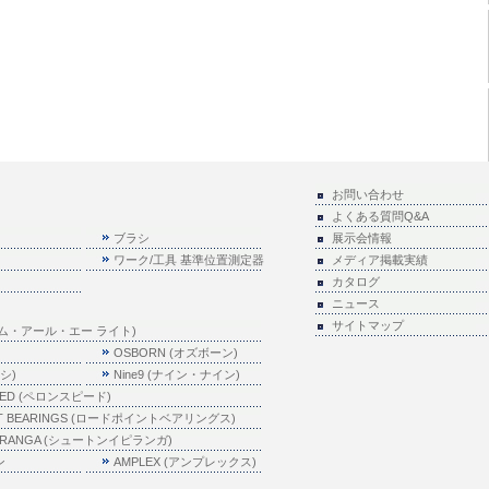
お問い合わせ
よくある質問Q&A
ブラシ
展示会情報
ワーク/工具 基準位置測定器
メディア掲載実績
カタログ
ニュース
サイトマップ
e(エム・アール・エー ライト)
OSBORN (オズボーン)
キシ)
Nine9 (ナイン・ナイン)
EED (ペロンスピード)
NT BEARINGS (ロードポイントベアリングス)
PIRANGA (シュートンイピランガ)
ン
AMPLEX (アンプレックス)