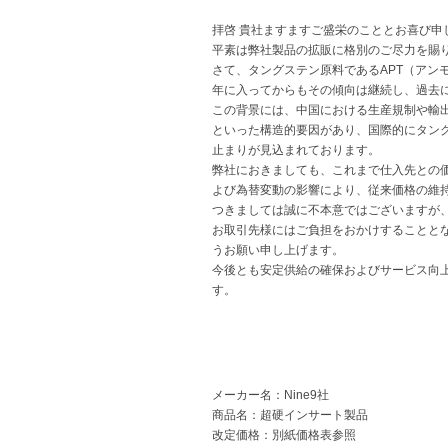
拝啓 貴社ますますご盛栄のこととお喜び申
平素は弊社製品の拡販に格別のご尽力を賜
さて、タングステン原料であるAPT（アンモ
年に入ってからもその傾向は継続し、過去
この背景には、中国における生産規制や輸
といった構造的要因があり、国際的にタン
止まりが見込まれております。
弊社におきましても、これまで仕入先との
よび為替変動の影響により、従来価格の維
つきましては誠に不本意ではございますが、
お取引先様にはご負担をおかけすることと
うお願い申し上げます。
今後とも安定供給の確保およびサービス向
す。
メーカー名：Nine9社
商品名：超硬インサート製品
改定価格：別紙価格表参照