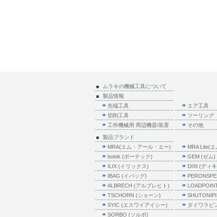
ムラキの機械工具について
製品情報
先端工具
エア工具
切削工具
ツーリング
工作機械用 周辺機器/装置
その他
製品ブランド
MRA(エム・アール・エー)
MRA Lit
botek (ボーテック)
GEM (ゼム)
ILIX (イリックス)
DIXI (ディ
IBAG (イバッグ)
PERONSP
ALBRECH (アルブレヒト)
LOADPOI
TSCHORN (ショーン)
SHUTONI
SYIC (エスワイアイシー)
ダイワラビ
SORBO (ソルボ)