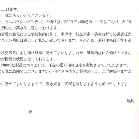
し上げます。
り、誠にありがとうございます。
ニウムパラタングステン）の価格は、2025 年以降急激に上昇しており、2026
に例のない高水準に達しております。
出管理の強化による供給制約に加え、半導体・航空宇宙・防衛分野での需要拡大
グステン需給は逼迫した状況が続いております。そのため、原料価格は今後も高
価格交渉等により価格維持に努めてまいりましたが、継続的な仕入価格の上昇お
持が困難な状況となっております。
Nine9社製品につきまして、下記の通り価格改定を実施させていただきます。
なり誠に恐縮ではございますが、何卒諸事情をご賢察のうえ、ご理解賜りますよ
上に努めてまいりますので、引き続きご高配を賜りますようお願い申し上げま
敬具
記