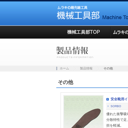
ホーム
製品情報
その他
その他
安全靴用イ
SORBO
優れた衝撃吸
分散特性で足
担を軽減。