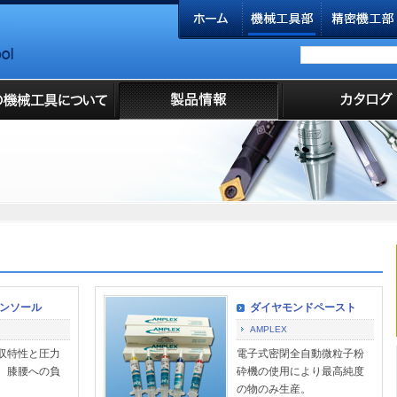
ンソール
ダイヤモンドペースト
AMPLEX
収特性と圧力
電子式密閉全自動微粒子粉
、膝腰への負
砕機の使用により最高純度
の物のみ生産。