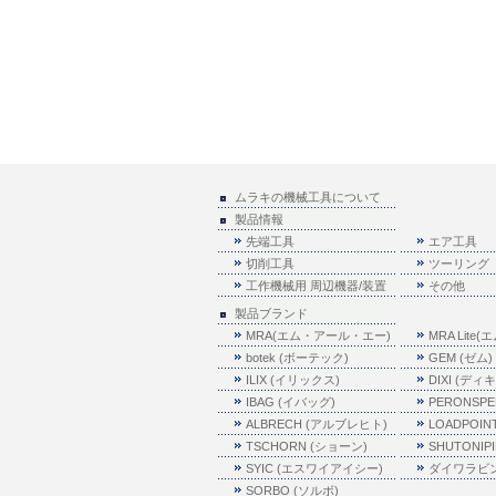
ムラキの機械工具について
製品情報
先端工具
エア工具
切削工具
ツーリング
工作機械用 周辺機器/装置
その他
製品ブランド
MRA(エム・アール・エー)
MRA Lit
botek (ボーテック)
GEM (ゼム)
ILIX (イリックス)
DIXI (ディ
IBAG (イバッグ)
PERONSP
ALBRECH (アルブレヒト)
LOADPOI
TSCHORN (ショーン)
SHUTONI
SYIC (エスワイアイシー)
ダイワラビ
SORBO (ソルボ)