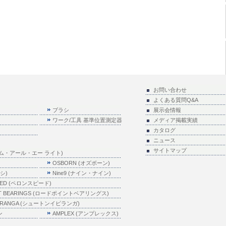
お問い合わせ
よくある質問Q&A
ブラシ
展示会情報
ワーク/工具 基準位置測定器
メディア掲載実績
カタログ
ニュース
サイトマップ
e(エム・アール・エー ライト)
OSBORN (オズボーン)
キシ)
Nine9 (ナイン・ナイン)
EED (ペロンスピード)
NT BEARINGS (ロードポイントベアリングス)
PIRANGA (シュートンイピランガ)
ン
AMPLEX (アンプレックス)