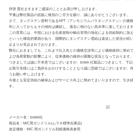
拝啓 貴社ますますご盛栄のこととお喜び申し上げます。
平素は弊社製品の拡販に格別のご尽力を賜り、誠にありがとうございます。
さて、タングステン原料であるAPT（アンモニウムパラタングステン）の価格は、
年に入ってからもその傾向は継続し、過去に例のない高水準に達しておりま
この背景には、中国における生産規制や輸出管理の強化による供給制約に加
といった構造的要因があり、国際的にタングステン需給は逼迫した状況が続
止まりが見込まれております。
弊社におきましても、これまで仕入先との価格交渉等により価格維持に努め
よび為替変動の影響により、従来価格の維持が困難な状況となっております
つきましては誠に不本意ではございますが、botek 社製品につきまして、
お取引先様にはご負担をおかけすることとなり誠に恐縮ではございますが、
うお願い申し上げます。
今後とも安定供給の確保およびサービス向上に努めてまいりますので、引き
す。
記
メーカー名：botek社
商品名：M/C用ガンドリル(ムラキ標準在庫品)
改定価格：M/C 用ガンドリル別紙価格表参照