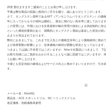
拝啓 貴社ますますご盛栄のこととお喜び申し上げます。
平素は弊社製品の拡販に格別のご尽力を賜り、誠にありがとうございます。
さて、タングステン原料であるAPT（アンモニウムパラタングステン）の価格は、
年に入ってからもその傾向は継続し、過去に例のない高水準に達しておりま
この背景には、中国における生産規制や輸出管理の強化による供給制約に加
といった構造的要因があり、国際的にタングステン需給は逼迫した状況が続
止まりが見込まれております。
弊社におきましても、これまで仕入先との価格交渉等により価格維持に努め
よび為替変動の影響により、従来価格の維持が困難な状況となっております
つきましては誠に不本意ではございますが、Nine９社製品につきまして、
お取引先様にはご負担をおかけすることとなり誠に恐縮ではございますが、
うお願い申し上げます。
今後とも安定供給の確保およびサービス向上に努めてまいりますので、引き
す。
記
メーカー名：Nine9社
商品名：ACE スポットドリル、NC ヘリックスドリル
改定価格：別紙価格表参照