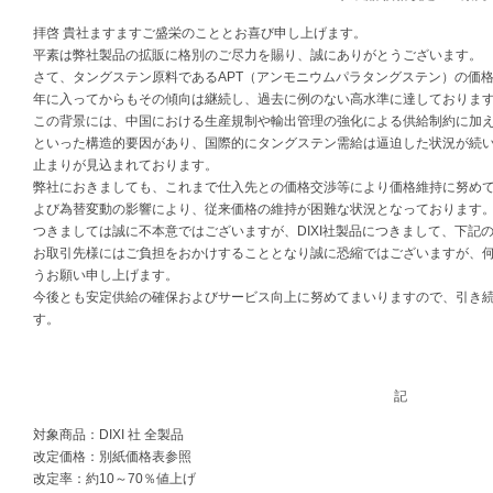
拝啓 貴社ますますご盛栄のこととお喜び申し上げます。
平素は弊社製品の拡販に格別のご尽力を賜り、誠にありがとうございます。
さて、タングステン原料であるAPT（アンモニウムパラタングステン）の価格は、
年に入ってからもその傾向は継続し、過去に例のない高水準に達しておりま
この背景には、中国における生産規制や輸出管理の強化による供給制約に加
といった構造的要因があり、国際的にタングステン需給は逼迫した状況が続
止まりが見込まれております。
弊社におきましても、これまで仕入先との価格交渉等により価格維持に努め
よび為替変動の影響により、従来価格の維持が困難な状況となっております
つきましては誠に不本意ではございますが、DIXI社製品につきまして、下記
お取引先様にはご負担をおかけすることとなり誠に恐縮ではございますが、
うお願い申し上げます。
今後とも安定供給の確保およびサービス向上に努めてまいりますので、引き
す。
記
対象商品：DIXI 社 全製品
改定価格：別紙価格表参照
改定率：約10～70％値上げ