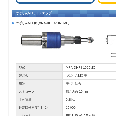
でばりんMCラインナップ
でばりんMC 表 (MRA-DHF3-1020MC)
型式
MRA-DHF3-1020MC
製品名
でばりんMC 表
用途
表バリ除去
ストローク
縮み方向 10mm
本体質量
0.28kg
最高回転速度(min-1)
15,000
コレット
ER11UP φ6-5.5 付属