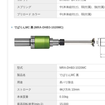
スプリング
中(本体組付け)、弱(付属)、強(付属)
プリロード カラー
中(本体組付け)、弱(付属)
でばりんMC 裏 (MRA-DHB3-1020MC)
型式
MRA-DHB3-1020MC
製品名
でばりんMC 裏
用途
表バリ除去
ストローク
伸び方向 10mm
本体質量
0.33kg
最高回転速度(min-1)
15,000