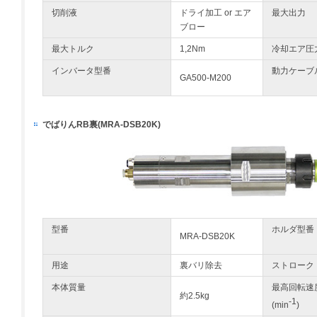
切削液
ドライ加工 or エア
最大出力
ブロー
最大トルク
1,2Nm
冷却エア圧
インバータ型番
動力ケーブ
GA500-M200
でばりんRB裏(MRA-DSB20K)
型番
ホルダ型番
MRA-DSB20K
用途
裏バリ除去
ストローク
本体質量
最高回転速
約2.5kg
-1
(min
)