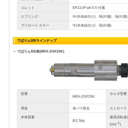
コレット
ER11UP φ6-5.5 付属
スプリング
中(本体組付け)、弱(付属)、強(付属)
プリロード カラー
中(本体組付け)、弱(付属)
でばりんRBラインナップ
でばりんRB表(MRA-DSF20K)
型番
ホルダ型番
MRA-DSF20K
用途
表バリ除去
ストローク
本体質量
最高回転速
約2.5kg
-1
(min
)