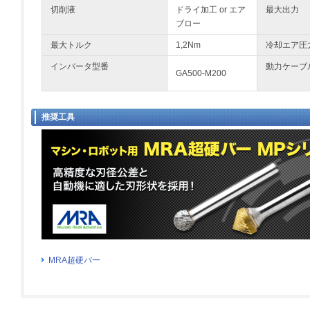
切削液
ドライ加工 or エア
最大出力
ブロー
最大トルク
1,2Nm
冷却エア圧
インバータ型番
動力ケーブ
GA500-M200
推奨工具
MRA超硬バー