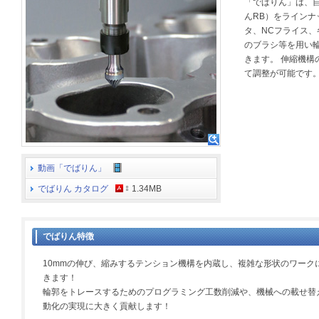
「でばりん」は、
んRB）をライン
タ、NCフライス
のブラシ等を用い
きます。 伸縮機
て調整が可能です
動画「でばりん」
でばりん カタログ
1.34MB
でばりん特徴
10mmの伸び、縮みするテンション機構を内蔵し、複雑な形状のワーク
きます！
輪郭をトレースするためのプログラミング工数削減や、機械への載せ替
動化の実現に大きく貢献します！