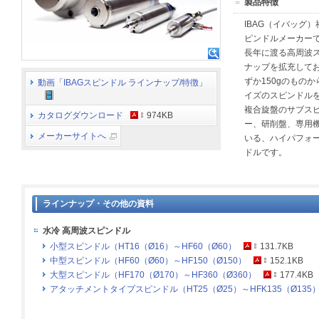
製品特徴
IBAG（イバッグ
ピンドルメーカー
長年に渡る高周波
ナップを拡充してお
ずか150gのものか
動画「IBAGスピンドル ラインナップ/特徴」
イズのスピンドル
複合旋盤のサブス
カタログダウンロード
974KB
ー、研削盤、専用
メーカーサイトへ
いる、ハイパフォ
ドルです。
ラインナップ・その他の資料
水冷 高周波スピンドル
小型スピンドル（HT16（Ø16）～HF60（Ø60）
131.7KB
中型スピンドル（HF60（Ø60）～HF150（Ø150）
152.1KB
大型スピンドル（HF170（Ø170）～HF360（Ø360）
177.4KB
アタッチメントタイプスピンドル（HT25（Ø25）～HFK135（Ø135